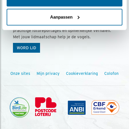
Ontvang 5 x Vogels voor € 36,00 per jaar
Aanpassen
Vogels is het tijdschrift voor onze leden, met
prachtige fotoreportages en opmerkelijke verhalen.
Met jouw lidmaatschap help je de vogels.
WORD LID
Onze sites
Mijn privacy
Cookieverklaring
Colofon