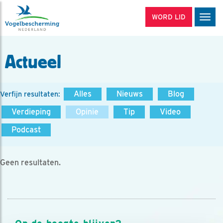
WORD LID
Men
Actueel
Alles
Nieuws
Blog
Verfijn resultaten:
Verdieping
Opinie
Tip
Video
Podcast
Geen resultaten.