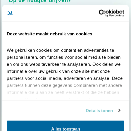
Op de hoogte blijven?
Meld je aan en ontvang nieuws, inspiratie, acties en tips
over vogels en activiteiten van Vogelbescherming.
AANMELDEN VOGELNIEUWS
Deze website maakt gebruik van cookies
Volg ons via social media
We gebruiken cookies om content en advertenties te 
personaliseren, om functies voor social media te bieden 
en om ons websiteverkeer te analyseren. Ook delen we 
informatie over uw gebruik van onze site met onze 
partners voor social media, adverteren en analyse. Deze 
partners kunnen deze gegevens combineren met andere 
informatie die u aan ze heeft verstrekt of die ze hebben 
verzameld op basis van uw gebruik van hun services.
Details tonen
Alles toestaan