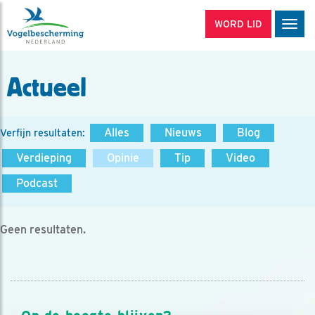
WORD LID
Men
Actueel
Alles
Nieuws
Blog
Verfijn resultaten:
Verdieping
Opinie
Tip
Video
Podcast
Geen resultaten.