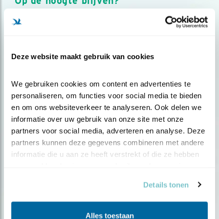
Op de hoogte blijven?
Meld je aan en ontvang nieuws, inspiratie, acties en tips
over vogels en activiteiten van Vogelbescherming.
AANMELDEN VOGELNIEUWS
Deze website maakt gebruik van cookies
Volg ons via social media
We gebruiken cookies om content en advertenties te 
personaliseren, om functies voor social media te bieden 
en om ons websiteverkeer te analyseren. Ook delen we 
informatie over uw gebruik van onze site met onze 
partners voor social media, adverteren en analyse. Deze 
partners kunnen deze gegevens combineren met andere 
informatie die u aan ze heeft verstrekt of die ze hebben 
verzameld op basis van uw gebruik van hun services.
Details tonen
Alles toestaan