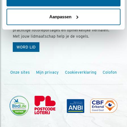
Ontvang 5 x Vogels voor € 36,00 per jaar
Aanpassen
Vogels is het tijdschrift voor onze leden, met
prachtige fotoreportages en opmerkelijke verhalen.
Met jouw lidmaatschap help je de vogels.
WORD LID
Onze sites
Mijn privacy
Cookieverklaring
Colofon