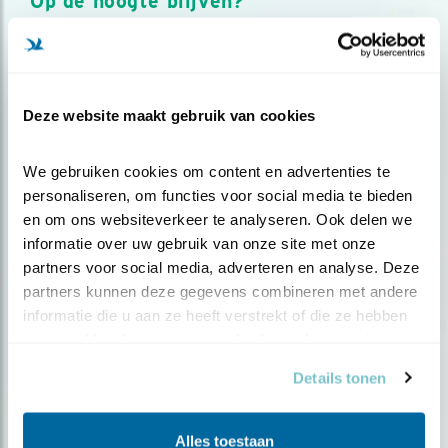
Op de hoogte blijven?
Meld je aan en ontvang nieuws, inspiratie, acties en tips
over vogels en activiteiten van Vogelbescherming.
AANMELDEN VOGELNIEUWS
Deze website maakt gebruik van cookies
Volg ons via social media
We gebruiken cookies om content en advertenties te 
personaliseren, om functies voor social media te bieden 
en om ons websiteverkeer te analyseren. Ook delen we 
informatie over uw gebruik van onze site met onze 
partners voor social media, adverteren en analyse. Deze 
partners kunnen deze gegevens combineren met andere 
informatie die u aan ze heeft verstrekt of die ze hebben 
verzameld op basis van uw gebruik van hun services.
Details tonen
Alles toestaan