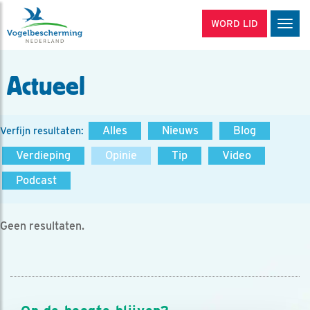
WORD LID
Men
Actueel
Alles
Nieuws
Blog
Verfijn resultaten:
Verdieping
Opinie
Tip
Video
Podcast
Geen resultaten.