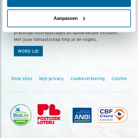
Ontvang 5 x Vogels voor € 36,00 per jaar
Aanpassen
Vogels is het tijdschrift voor onze leden, met
prachtige fotoreportages en opmerkelijke verhalen.
Met jouw lidmaatschap help je de vogels.
WORD LID
Onze sites
Mijn privacy
Cookieverklaring
Colofon