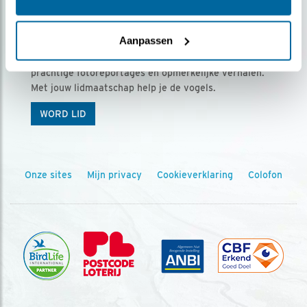
Ontvang 5 x Vogels voor € 36,00 per jaar
Aanpassen
Vogels is het tijdschrift voor onze leden, met
prachtige fotoreportages en opmerkelijke verhalen.
Met jouw lidmaatschap help je de vogels.
WORD LID
Onze sites
Mijn privacy
Cookieverklaring
Colofon