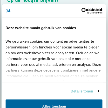
Op de hoogte blijven?
Meld je aan en ontvang nieuws, inspiratie, acties en tips
over vogels en activiteiten van Vogelbescherming.
AANMELDEN VOGELNIEUWS
Deze website maakt gebruik van cookies
Volg ons via social media
We gebruiken cookies om content en advertenties te 
personaliseren, om functies voor social media te bieden 
en om ons websiteverkeer te analyseren. Ook delen we 
informatie over uw gebruik van onze site met onze 
partners voor social media, adverteren en analyse. Deze 
partners kunnen deze gegevens combineren met andere 
informatie die u aan ze heeft verstrekt of die ze hebben 
verzameld op basis van uw gebruik van hun services.
Details tonen
Alles toestaan