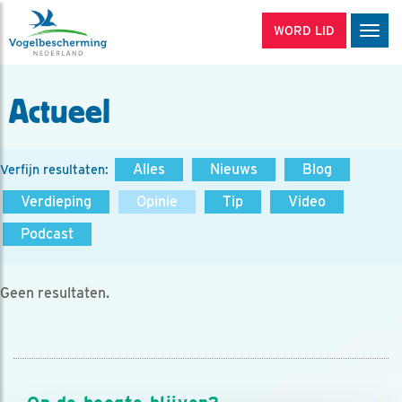
WORD LID
Men
Actueel
Alles
Nieuws
Blog
Verfijn resultaten:
Verdieping
Opinie
Tip
Video
Podcast
Geen resultaten.