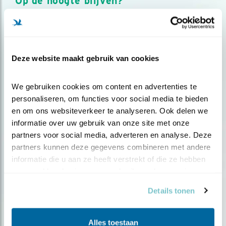
Op de hoogte blijven?
Meld je aan en ontvang nieuws, inspiratie, acties en tips
over vogels en activiteiten van Vogelbescherming.
AANMELDEN VOGELNIEUWS
Deze website maakt gebruik van cookies
Volg ons via social media
We gebruiken cookies om content en advertenties te 
personaliseren, om functies voor social media te bieden 
en om ons websiteverkeer te analyseren. Ook delen we 
informatie over uw gebruik van onze site met onze 
partners voor social media, adverteren en analyse. Deze 
partners kunnen deze gegevens combineren met andere 
informatie die u aan ze heeft verstrekt of die ze hebben 
verzameld op basis van uw gebruik van hun services.
Details tonen
Alles toestaan