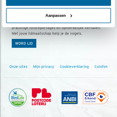
Ontvang 5 x Vogels voor € 36,00 per jaar
Aanpassen
Vogels is het tijdschrift voor onze leden, met
prachtige fotoreportages en opmerkelijke verhalen.
Met jouw lidmaatschap help je de vogels.
WORD LID
Onze sites
Mijn privacy
Cookieverklaring
Colofon