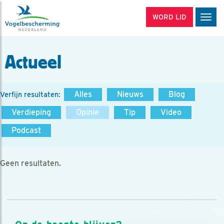
WORD LID
Men
Actueel
Alles
Nieuws
Blog
Verfijn resultaten:
Verdieping
Opinie
Tip
Video
Podcast
Geen resultaten.