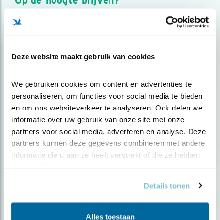
Op de hoogte blijven?
Meld je aan en ontvang nieuws, inspiratie, acties en tips
over vogels en activiteiten van Vogelbescherming.
AANMELDEN VOGELNIEUWS
Deze website maakt gebruik van cookies
Volg ons via social media
We gebruiken cookies om content en advertenties te 
personaliseren, om functies voor social media te bieden 
en om ons websiteverkeer te analyseren. Ook delen we 
informatie over uw gebruik van onze site met onze 
partners voor social media, adverteren en analyse. Deze 
partners kunnen deze gegevens combineren met andere 
informatie die u aan ze heeft verstrekt of die ze hebben 
verzameld op basis van uw gebruik van hun services.
Details tonen
Alles toestaan