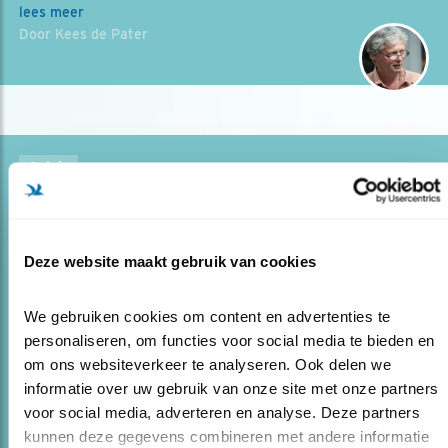
lees meer
Door Kees de Pater
Opinie
TIMMERMANS, BESCHERM NATUUR
12.03.15
Juist nu de natuur dankzij Europese
bescherming in veel landen weer wat opkrabbelt, is het
Deze website maakt gebruik van cookies
belangrijk ons natuurlijke erfgoed te beschermen. De
Europese natuur staat onder zware druk, vandaar een
We gebruiken cookies om content en advertenties te 
hart..
personaliseren, om functies voor social media te bieden en 
om ons websiteverkeer te analyseren. Ook delen we 
informatie over uw gebruik van onze site met onze partners 
lees meer
voor social media, adverteren en analyse. Deze partners 
kunnen deze gegevens combineren met andere informatie 