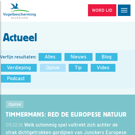
WORD LID
Men
Actueel
Alles
Nieuws
Blog
Verfijn resultaten:
Verdieping
Opinie
Tip
Video
Podcast
Opinie
TIMMERMANS: RED DE EUROPESE NATUUR
05.12.16
Welk schimmig spel voltrekt zich achter de
strak dichtgetrokken gordijnen van Junckers Europese