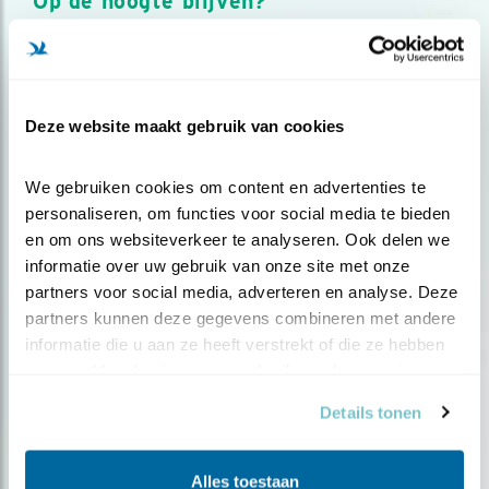
Op de hoogte blijven?
Meld je aan en ontvang nieuws, inspiratie, acties en tips
over vogels en activiteiten van Vogelbescherming.
AANMELDEN VOGELNIEUWS
Deze website maakt gebruik van cookies
Volg ons via social media
We gebruiken cookies om content en advertenties te 
personaliseren, om functies voor social media te bieden 
en om ons websiteverkeer te analyseren. Ook delen we 
informatie over uw gebruik van onze site met onze 
partners voor social media, adverteren en analyse. Deze 
partners kunnen deze gegevens combineren met andere 
informatie die u aan ze heeft verstrekt of die ze hebben 
verzameld op basis van uw gebruik van hun services.
Details tonen
Alles toestaan