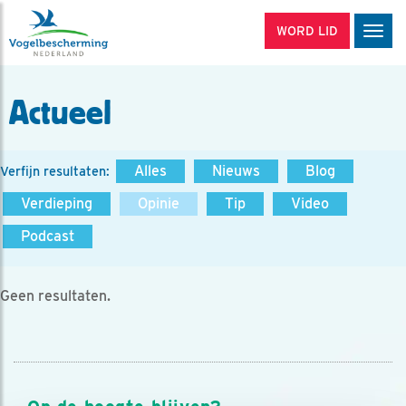
WORD LID
Men
Actueel
Alles
Nieuws
Blog
Verfijn resultaten:
Verdieping
Opinie
Tip
Video
Podcast
Geen resultaten.