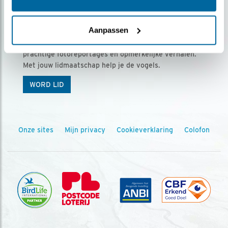
Ontvang 5 x Vogels voor € 36,00 per jaar
Aanpassen
Vogels is het tijdschrift voor onze leden, met
prachtige fotoreportages en opmerkelijke verhalen.
Met jouw lidmaatschap help je de vogels.
WORD LID
Onze sites
Mijn privacy
Cookieverklaring
Colofon