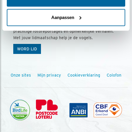
Ontvang 5 x Vogels voor € 36,00 per jaar
Aanpassen
Vogels is het tijdschrift voor onze leden, met
prachtige fotoreportages en opmerkelijke verhalen.
Met jouw lidmaatschap help je de vogels.
WORD LID
Onze sites
Mijn privacy
Cookieverklaring
Colofon