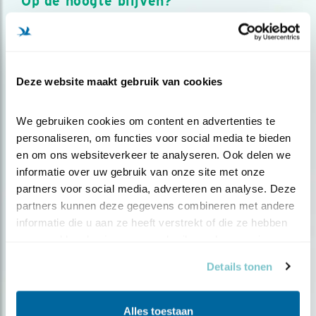
Op de hoogte blijven?
Meld je aan en ontvang nieuws, inspiratie, acties en tips
over vogels en activiteiten van Vogelbescherming.
AANMELDEN VOGELNIEUWS
Deze website maakt gebruik van cookies
Volg ons via social media
We gebruiken cookies om content en advertenties te 
personaliseren, om functies voor social media te bieden 
en om ons websiteverkeer te analyseren. Ook delen we 
informatie over uw gebruik van onze site met onze 
partners voor social media, adverteren en analyse. Deze 
partners kunnen deze gegevens combineren met andere 
informatie die u aan ze heeft verstrekt of die ze hebben 
verzameld op basis van uw gebruik van hun services.
Details tonen
Alles toestaan