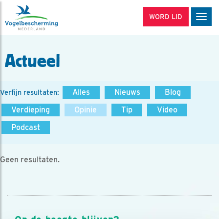
WORD LID
Men
Actueel
Alles
Nieuws
Blog
Verfijn resultaten:
Verdieping
Opinie
Tip
Video
Podcast
Geen resultaten.