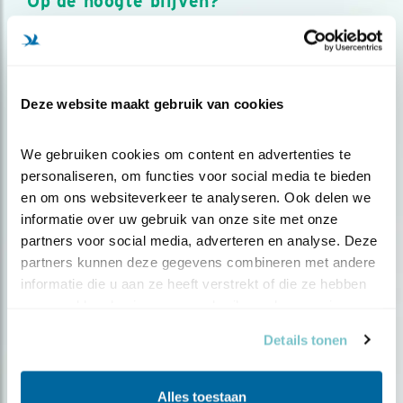
Op de hoogte blijven?
Meld je aan en ontvang nieuws, inspiratie, acties en tips
over vogels en activiteiten van Vogelbescherming.
AANMELDEN VOGELNIEUWS
Deze website maakt gebruik van cookies
Volg ons via social media
We gebruiken cookies om content en advertenties te 
personaliseren, om functies voor social media te bieden 
en om ons websiteverkeer te analyseren. Ook delen we 
informatie over uw gebruik van onze site met onze 
partners voor social media, adverteren en analyse. Deze 
partners kunnen deze gegevens combineren met andere 
informatie die u aan ze heeft verstrekt of die ze hebben 
verzameld op basis van uw gebruik van hun services.
Details tonen
Alles toestaan