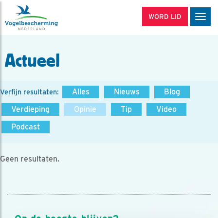
WORD LID
Men
Actueel
Alles
Nieuws
Blog
Verfijn resultaten:
Verdieping
Opinie
Tip
Video
Podcast
Geen resultaten.