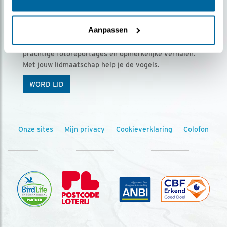
Ontvang 5 x Vogels voor € 36,00 per jaar
Aanpassen
Vogels is het tijdschrift voor onze leden, met
prachtige fotoreportages en opmerkelijke verhalen.
Met jouw lidmaatschap help je de vogels.
WORD LID
Onze sites
Mijn privacy
Cookieverklaring
Colofon