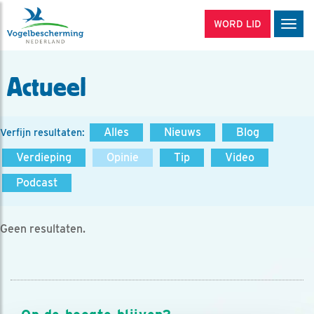
WORD LID
Men
Actueel
Alles
Nieuws
Blog
Verfijn resultaten:
Verdieping
Opinie
Tip
Video
Podcast
Geen resultaten.