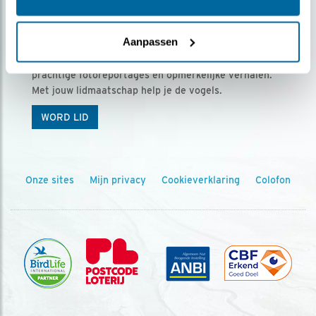
Ontvang 5 x Vogels voor € 36,00 per jaar
Aanpassen
Vogels is het tijdschrift voor onze leden, met
prachtige fotoreportages en opmerkelijke verhalen.
Met jouw lidmaatschap help je de vogels.
WORD LID
Onze sites
Mijn privacy
Cookieverklaring
Colofon