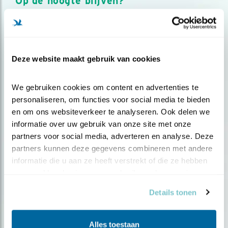
Op de hoogte blijven?
Meld je aan en ontvang nieuws, inspiratie, acties en tips
over vogels en activiteiten van Vogelbescherming.
AANMELDEN VOGELNIEUWS
Deze website maakt gebruik van cookies
Volg ons via social media
We gebruiken cookies om content en advertenties te 
personaliseren, om functies voor social media te bieden 
en om ons websiteverkeer te analyseren. Ook delen we 
informatie over uw gebruik van onze site met onze 
partners voor social media, adverteren en analyse. Deze 
partners kunnen deze gegevens combineren met andere 
informatie die u aan ze heeft verstrekt of die ze hebben 
verzameld op basis van uw gebruik van hun services.
Details tonen
Alles toestaan