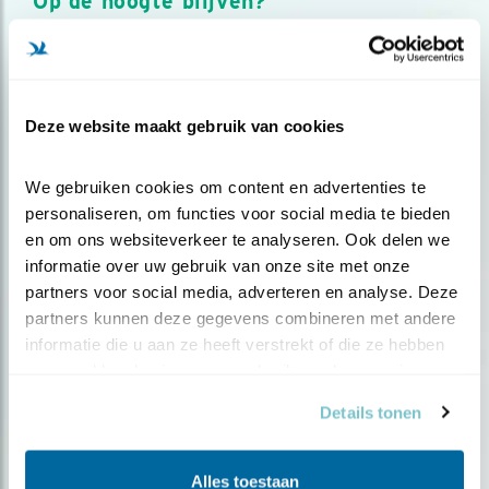
Op de hoogte blijven?
Meld je aan en ontvang nieuws, inspiratie, acties en tips
over vogels en activiteiten van Vogelbescherming.
AANMELDEN VOGELNIEUWS
Deze website maakt gebruik van cookies
Volg ons via social media
We gebruiken cookies om content en advertenties te 
personaliseren, om functies voor social media te bieden 
en om ons websiteverkeer te analyseren. Ook delen we 
informatie over uw gebruik van onze site met onze 
partners voor social media, adverteren en analyse. Deze 
partners kunnen deze gegevens combineren met andere 
informatie die u aan ze heeft verstrekt of die ze hebben 
verzameld op basis van uw gebruik van hun services.
Details tonen
Alles toestaan