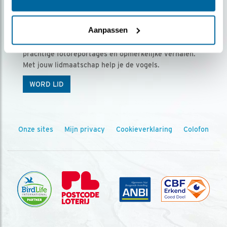
Ontvang 5 x Vogels voor € 36,00 per jaar
Aanpassen
Vogels is het tijdschrift voor onze leden, met
prachtige fotoreportages en opmerkelijke verhalen.
Met jouw lidmaatschap help je de vogels.
WORD LID
Onze sites
Mijn privacy
Cookieverklaring
Colofon