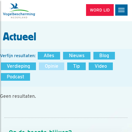
WORD LID
Men
Actueel
Alles
Nieuws
Blog
Verfijn resultaten:
Verdieping
Opinie
Tip
Video
Podcast
Geen resultaten.