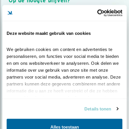
Op de hoogte blijven?
Meld je aan en ontvang nieuws, inspiratie, acties en tips
over vogels en activiteiten van Vogelbescherming.
AANMELDEN VOGELNIEUWS
Deze website maakt gebruik van cookies
Volg ons via social media
We gebruiken cookies om content en advertenties te 
personaliseren, om functies voor social media te bieden 
en om ons websiteverkeer te analyseren. Ook delen we 
informatie over uw gebruik van onze site met onze 
partners voor social media, adverteren en analyse. Deze 
partners kunnen deze gegevens combineren met andere 
informatie die u aan ze heeft verstrekt of die ze hebben 
verzameld op basis van uw gebruik van hun services.
Details tonen
Alles toestaan