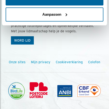
Ontvang 5 x Vogels voor € 36,00 per jaar
Aanpassen
Vogels is het tijdschrift voor onze leden, met
prachtige fotoreportages en opmerkelijke verhalen.
Met jouw lidmaatschap help je de vogels.
WORD LID
Onze sites
Mijn privacy
Cookieverklaring
Colofon