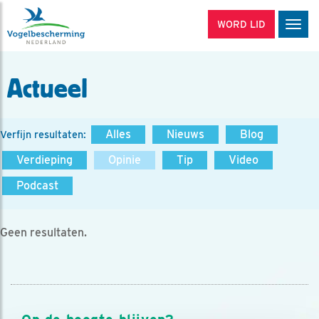
WORD LID
Men
Actueel
Alles
Nieuws
Blog
Verfijn resultaten:
Verdieping
Opinie
Tip
Video
Podcast
Geen resultaten.