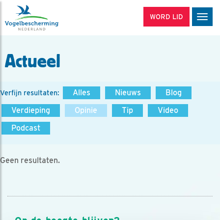
WORD LID
Men
Actueel
Alles
Nieuws
Blog
Verfijn resultaten:
Verdieping
Opinie
Tip
Video
Podcast
Geen resultaten.