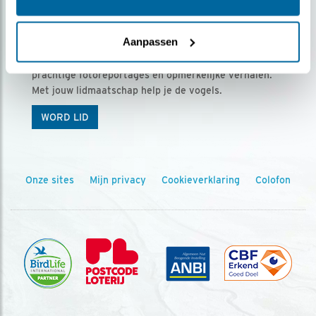
Ontvang 5 x Vogels voor € 36,00 per jaar
Aanpassen
Vogels is het tijdschrift voor onze leden, met
prachtige fotoreportages en opmerkelijke verhalen.
Met jouw lidmaatschap help je de vogels.
WORD LID
Onze sites
Mijn privacy
Cookieverklaring
Colofon