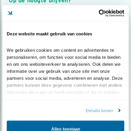
Op de hoogte blijven?
Meld je aan en ontvang nieuws, inspiratie, acties en tips
over vogels en activiteiten van Vogelbescherming.
AANMELDEN VOGELNIEUWS
Deze website maakt gebruik van cookies
Volg ons via social media
We gebruiken cookies om content en advertenties te 
personaliseren, om functies voor social media te bieden 
en om ons websiteverkeer te analyseren. Ook delen we 
informatie over uw gebruik van onze site met onze 
partners voor social media, adverteren en analyse. Deze 
partners kunnen deze gegevens combineren met andere 
informatie die u aan ze heeft verstrekt of die ze hebben 
verzameld op basis van uw gebruik van hun services.
Details tonen
Alles toestaan