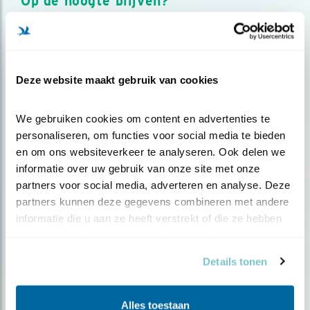
Op de hoogte blijven?
Meld je aan en ontvang nieuws, inspiratie, acties en tips
over vogels en activiteiten van Vogelbescherming.
AANMELDEN VOGELNIEUWS
Deze website maakt gebruik van cookies
Volg ons via social media
We gebruiken cookies om content en advertenties te 
personaliseren, om functies voor social media te bieden 
en om ons websiteverkeer te analyseren. Ook delen we 
informatie over uw gebruik van onze site met onze 
partners voor social media, adverteren en analyse. Deze 
partners kunnen deze gegevens combineren met andere 
informatie die u aan ze heeft verstrekt of die ze hebben 
verzameld op basis van uw gebruik van hun services.
Details tonen
Alles toestaan