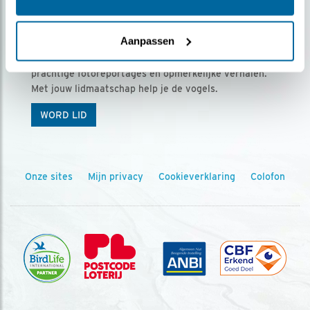
Ontvang 5 x Vogels voor € 36,00 per jaar
Aanpassen
Vogels is het tijdschrift voor onze leden, met
prachtige fotoreportages en opmerkelijke verhalen.
Met jouw lidmaatschap help je de vogels.
WORD LID
Onze sites
Mijn privacy
Cookieverklaring
Colofon