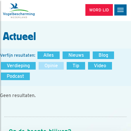
WORD LID
Men
Actueel
Alles
Nieuws
Blog
Verfijn resultaten:
Verdieping
Opinie
Tip
Video
Podcast
Geen resultaten.