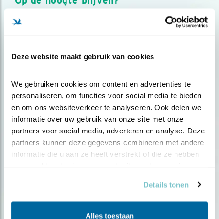
Op de hoogte blijven?
Meld je aan en ontvang nieuws, inspiratie, acties en tips
over vogels en activiteiten van Vogelbescherming.
AANMELDEN VOGELNIEUWS
Deze website maakt gebruik van cookies
Volg ons via social media
We gebruiken cookies om content en advertenties te 
personaliseren, om functies voor social media te bieden 
en om ons websiteverkeer te analyseren. Ook delen we 
informatie over uw gebruik van onze site met onze 
partners voor social media, adverteren en analyse. Deze 
partners kunnen deze gegevens combineren met andere 
informatie die u aan ze heeft verstrekt of die ze hebben 
verzameld op basis van uw gebruik van hun services.
Details tonen
Alles toestaan