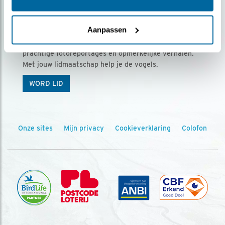
Ontvang 5 x Vogels voor € 36,00 per jaar
Aanpassen
Vogels is het tijdschrift voor onze leden, met
prachtige fotoreportages en opmerkelijke verhalen.
Met jouw lidmaatschap help je de vogels.
WORD LID
Onze sites
Mijn privacy
Cookieverklaring
Colofon