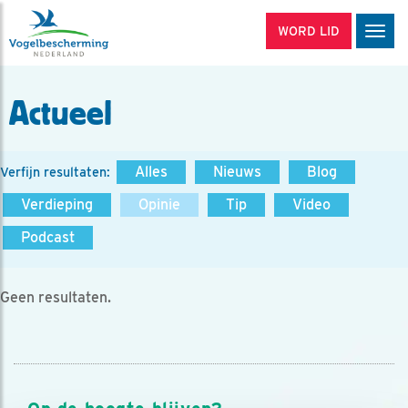
WORD LID
Men
Actueel
Alles
Nieuws
Blog
Verfijn resultaten:
Verdieping
Opinie
Tip
Video
Podcast
Geen resultaten.