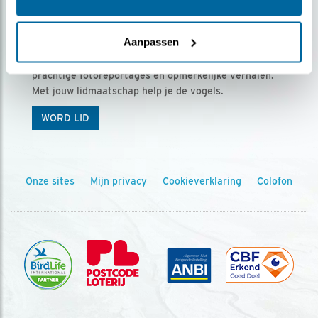
Ontvang 5 x Vogels voor € 36,00 per jaar
Aanpassen
Vogels is het tijdschrift voor onze leden, met
prachtige fotoreportages en opmerkelijke verhalen.
Met jouw lidmaatschap help je de vogels.
WORD LID
Onze sites
Mijn privacy
Cookieverklaring
Colofon