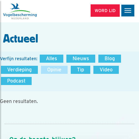
WORD LID
Men
Actueel
Alles
Nieuws
Blog
Verfijn resultaten:
Verdieping
Opinie
Tip
Video
Podcast
Geen resultaten.