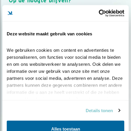
Op de hoogte blijven?
Meld je aan en ontvang nieuws, inspiratie, acties en tips
over vogels en activiteiten van Vogelbescherming.
AANMELDEN VOGELNIEUWS
Deze website maakt gebruik van cookies
Volg ons via social media
We gebruiken cookies om content en advertenties te 
personaliseren, om functies voor social media te bieden 
en om ons websiteverkeer te analyseren. Ook delen we 
informatie over uw gebruik van onze site met onze 
partners voor social media, adverteren en analyse. Deze 
partners kunnen deze gegevens combineren met andere 
informatie die u aan ze heeft verstrekt of die ze hebben 
verzameld op basis van uw gebruik van hun services.
Details tonen
Alles toestaan