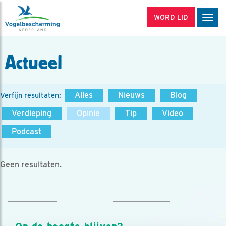
WORD LID
Men
Actueel
Alles
Nieuws
Blog
Verfijn resultaten:
Verdieping
Opinie
Tip
Video
Podcast
Geen resultaten.