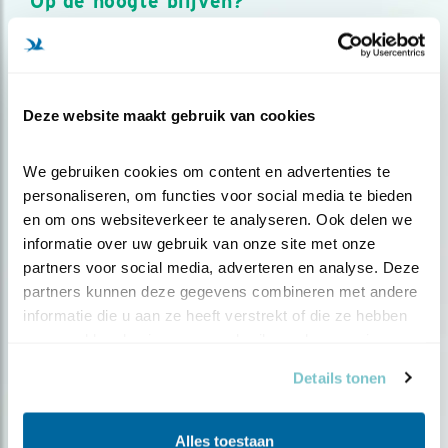
Op de hoogte blijven?
Meld je aan en ontvang nieuws, inspiratie, acties en tips
over vogels en activiteiten van Vogelbescherming.
AANMELDEN VOGELNIEUWS
Deze website maakt gebruik van cookies
Volg ons via social media
We gebruiken cookies om content en advertenties te 
personaliseren, om functies voor social media te bieden 
en om ons websiteverkeer te analyseren. Ook delen we 
informatie over uw gebruik van onze site met onze 
partners voor social media, adverteren en analyse. Deze 
partners kunnen deze gegevens combineren met andere 
informatie die u aan ze heeft verstrekt of die ze hebben 
verzameld op basis van uw gebruik van hun services.
Details tonen
Alles toestaan