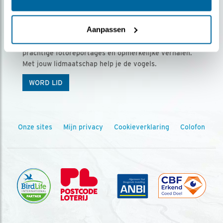
Ontvang 5 x Vogels voor € 36,00 per jaar
Aanpassen
Vogels is het tijdschrift voor onze leden, met
prachtige fotoreportages en opmerkelijke verhalen.
Met jouw lidmaatschap help je de vogels.
WORD LID
Onze sites
Mijn privacy
Cookieverklaring
Colofon