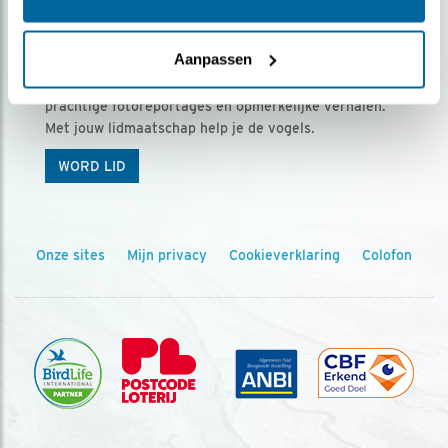
Ontvang 5 x Vogels voor € 36,00 per jaar
Aanpassen
Vogels is het tijdschrift voor onze leden, met
prachtige fotoreportages en opmerkelijke verhalen.
Met jouw lidmaatschap help je de vogels.
WORD LID
Onze sites
Mijn privacy
Cookieverklaring
Colofon