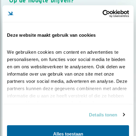
Op de hoogte blijven?
Meld je aan en ontvang nieuws, inspiratie, acties en tips
over vogels en activiteiten van Vogelbescherming.
AANMELDEN VOGELNIEUWS
Deze website maakt gebruik van cookies
Volg ons via social media
We gebruiken cookies om content en advertenties te 
personaliseren, om functies voor social media te bieden 
en om ons websiteverkeer te analyseren. Ook delen we 
informatie over uw gebruik van onze site met onze 
partners voor social media, adverteren en analyse. Deze 
partners kunnen deze gegevens combineren met andere 
informatie die u aan ze heeft verstrekt of die ze hebben 
verzameld op basis van uw gebruik van hun services.
Details tonen
Alles toestaan