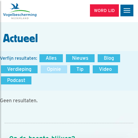
WORD LID
Men
Actueel
Alles
Nieuws
Blog
Verfijn resultaten:
Verdieping
Opinie
Tip
Video
Podcast
Geen resultaten.