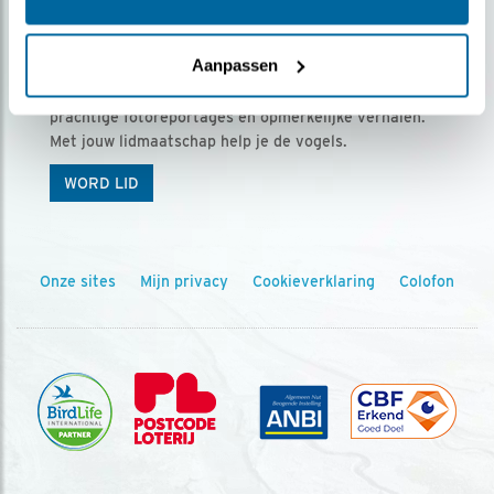
Ontvang 5 x Vogels voor € 36,00 per jaar
Aanpassen
Vogels is het tijdschrift voor onze leden, met
prachtige fotoreportages en opmerkelijke verhalen.
Met jouw lidmaatschap help je de vogels.
WORD LID
Onze sites
Mijn privacy
Cookieverklaring
Colofon