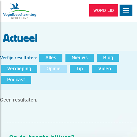
WORD LID
Men
Actueel
Alles
Nieuws
Blog
Verfijn resultaten:
Verdieping
Opinie
Tip
Video
Podcast
Geen resultaten.