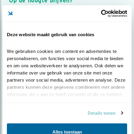
Op de hoogte blijven?
Meld je aan en ontvang nieuws, inspiratie, acties en tips
over vogels en activiteiten van Vogelbescherming.
AANMELDEN VOGELNIEUWS
Deze website maakt gebruik van cookies
Volg ons via social media
We gebruiken cookies om content en advertenties te 
personaliseren, om functies voor social media te bieden 
en om ons websiteverkeer te analyseren. Ook delen we 
informatie over uw gebruik van onze site met onze 
partners voor social media, adverteren en analyse. Deze 
partners kunnen deze gegevens combineren met andere 
informatie die u aan ze heeft verstrekt of die ze hebben 
verzameld op basis van uw gebruik van hun services.
Details tonen
Alles toestaan