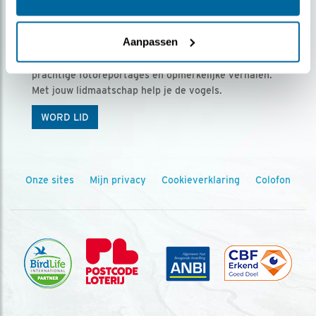
Ontvang 5 x Vogels voor € 36,00 per jaar
Aanpassen
Vogels is het tijdschrift voor onze leden, met
prachtige fotoreportages en opmerkelijke verhalen.
Met jouw lidmaatschap help je de vogels.
WORD LID
Onze sites
Mijn privacy
Cookieverklaring
Colofon