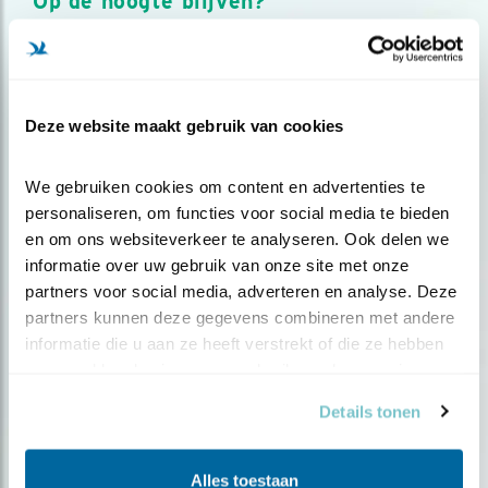
Op de hoogte blijven?
Meld je aan en ontvang nieuws, inspiratie, acties en tips
over vogels en activiteiten van Vogelbescherming.
AANMELDEN VOGELNIEUWS
Deze website maakt gebruik van cookies
Volg ons via social media
We gebruiken cookies om content en advertenties te 
personaliseren, om functies voor social media te bieden 
en om ons websiteverkeer te analyseren. Ook delen we 
informatie over uw gebruik van onze site met onze 
partners voor social media, adverteren en analyse. Deze 
partners kunnen deze gegevens combineren met andere 
informatie die u aan ze heeft verstrekt of die ze hebben 
verzameld op basis van uw gebruik van hun services.
Details tonen
Alles toestaan