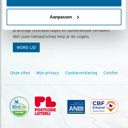
Ontvang 5 x Vogels voor € 36,00 per jaar
Aanpassen
Vogels is het tijdschrift voor onze leden, met
prachtige fotoreportages en opmerkelijke verhalen.
Met jouw lidmaatschap help je de vogels.
WORD LID
Onze sites
Mijn privacy
Cookieverklaring
Colofon