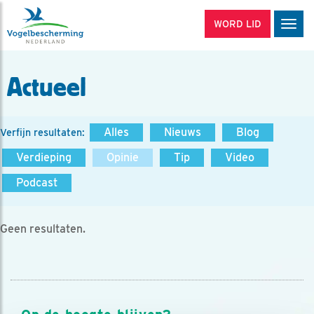
WORD LID
Men
Actueel
Alles
Nieuws
Blog
Verfijn resultaten:
Verdieping
Opinie
Tip
Video
Podcast
Geen resultaten.