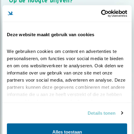
Op de hoogte blijven?
Meld je aan en ontvang nieuws, inspiratie, acties en tips
over vogels en activiteiten van Vogelbescherming.
AANMELDEN VOGELNIEUWS
Deze website maakt gebruik van cookies
Volg ons via social media
We gebruiken cookies om content en advertenties te 
personaliseren, om functies voor social media te bieden 
en om ons websiteverkeer te analyseren. Ook delen we 
informatie over uw gebruik van onze site met onze 
partners voor social media, adverteren en analyse. Deze 
partners kunnen deze gegevens combineren met andere 
informatie die u aan ze heeft verstrekt of die ze hebben 
verzameld op basis van uw gebruik van hun services.
Details tonen
Alles toestaan