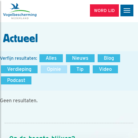
WORD LID
Men
Actueel
Alles
Nieuws
Blog
Verfijn resultaten:
Verdieping
Opinie
Tip
Video
Podcast
Geen resultaten.