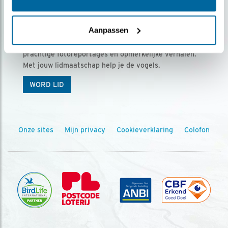
Ontvang 5 x Vogels voor € 36,00 per jaar
Aanpassen
Vogels is het tijdschrift voor onze leden, met
prachtige fotoreportages en opmerkelijke verhalen.
Met jouw lidmaatschap help je de vogels.
WORD LID
Onze sites
Mijn privacy
Cookieverklaring
Colofon