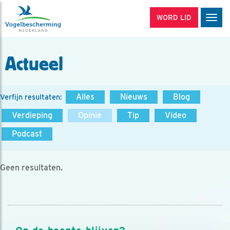
WORD LID
Men
Actueel
Alles
Nieuws
Blog
Verfijn resultaten:
Verdieping
Opinie
Tip
Video
Podcast
Geen resultaten.