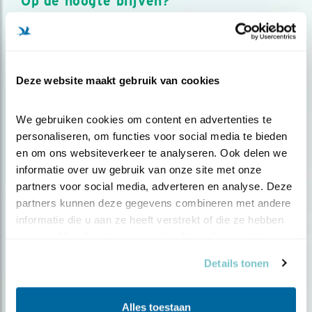
Op de hoogte blijven?
Meld je aan en ontvang nieuws, inspiratie, acties en tips
over vogels en activiteiten van Vogelbescherming.
AANMELDEN VOGELNIEUWS
Deze website maakt gebruik van cookies
Volg ons via social media
We gebruiken cookies om content en advertenties te 
personaliseren, om functies voor social media te bieden 
en om ons websiteverkeer te analyseren. Ook delen we 
informatie over uw gebruik van onze site met onze 
partners voor social media, adverteren en analyse. Deze 
partners kunnen deze gegevens combineren met andere 
informatie die u aan ze heeft verstrekt of die ze hebben 
verzameld op basis van uw gebruik van hun services.
Details tonen
Alles toestaan