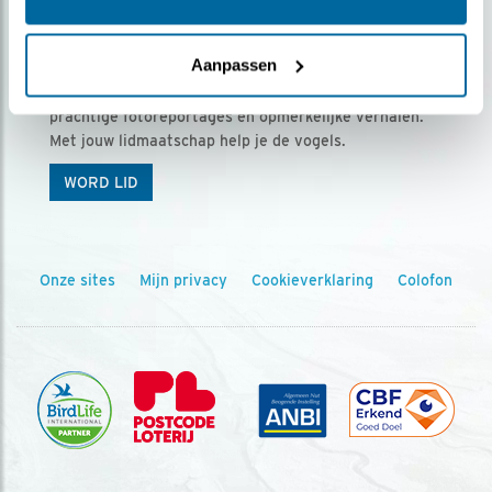
Ontvang 5 x Vogels voor € 36,00 per jaar
Aanpassen
Vogels is het tijdschrift voor onze leden, met
prachtige fotoreportages en opmerkelijke verhalen.
Met jouw lidmaatschap help je de vogels.
WORD LID
Onze sites
Mijn privacy
Cookieverklaring
Colofon