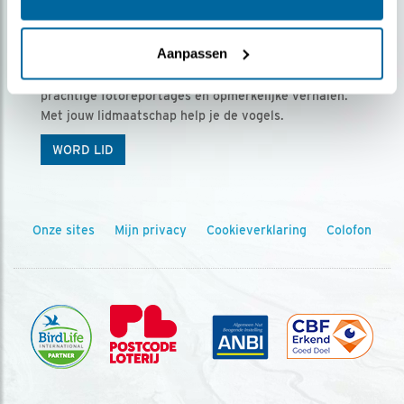
Ontvang 5 x Vogels voor € 36,00 per jaar
Aanpassen
Vogels is het tijdschrift voor onze leden, met
prachtige fotoreportages en opmerkelijke verhalen.
Met jouw lidmaatschap help je de vogels.
WORD LID
Onze sites
Mijn privacy
Cookieverklaring
Colofon