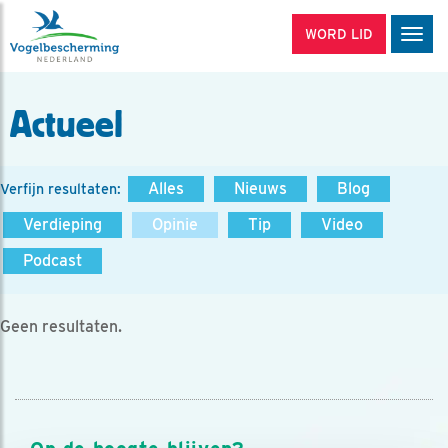
WORD LID
Men
Actueel
Alles
Nieuws
Blog
Verfijn resultaten:
Verdieping
Opinie
Tip
Video
Podcast
Geen resultaten.