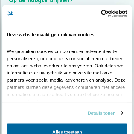
Op de hoogte blijven?
Meld je aan en ontvang nieuws, inspiratie, acties en tips
over vogels en activiteiten van Vogelbescherming.
AANMELDEN VOGELNIEUWS
Deze website maakt gebruik van cookies
Volg ons via social media
We gebruiken cookies om content en advertenties te 
personaliseren, om functies voor social media te bieden 
en om ons websiteverkeer te analyseren. Ook delen we 
informatie over uw gebruik van onze site met onze 
partners voor social media, adverteren en analyse. Deze 
partners kunnen deze gegevens combineren met andere 
informatie die u aan ze heeft verstrekt of die ze hebben 
verzameld op basis van uw gebruik van hun services.
Details tonen
Alles toestaan