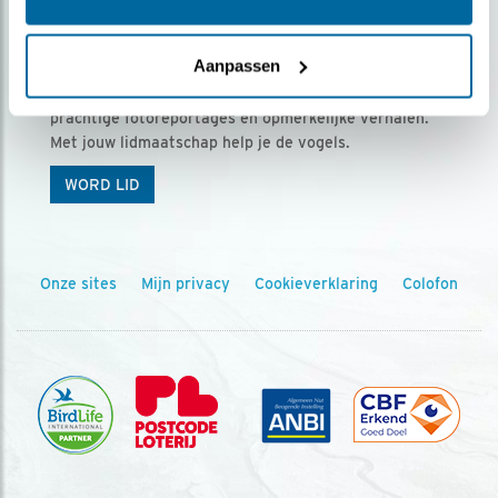
Ontvang 5 x Vogels voor € 36,00 per jaar
Aanpassen
Vogels is het tijdschrift voor onze leden, met
prachtige fotoreportages en opmerkelijke verhalen.
Met jouw lidmaatschap help je de vogels.
WORD LID
Onze sites
Mijn privacy
Cookieverklaring
Colofon