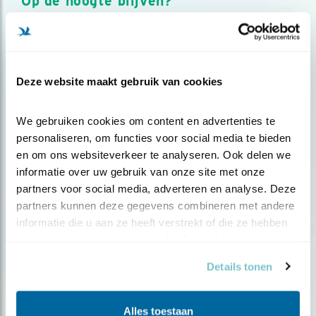
Op de hoogte blijven?
Meld je aan en ontvang nieuws, inspiratie, acties en tips
over vogels en activiteiten van Vogelbescherming.
AANMELDEN VOGELNIEUWS
Deze website maakt gebruik van cookies
Volg ons via social media
We gebruiken cookies om content en advertenties te 
personaliseren, om functies voor social media te bieden 
en om ons websiteverkeer te analyseren. Ook delen we 
informatie over uw gebruik van onze site met onze 
partners voor social media, adverteren en analyse. Deze 
partners kunnen deze gegevens combineren met andere 
informatie die u aan ze heeft verstrekt of die ze hebben 
verzameld op basis van uw gebruik van hun services.
Details tonen
Alles toestaan