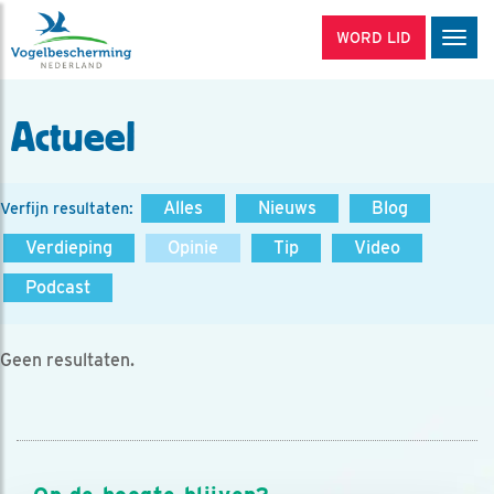
WORD LID
Men
Actueel
Alles
Nieuws
Blog
Verfijn resultaten:
Verdieping
Opinie
Tip
Video
Podcast
Geen resultaten.