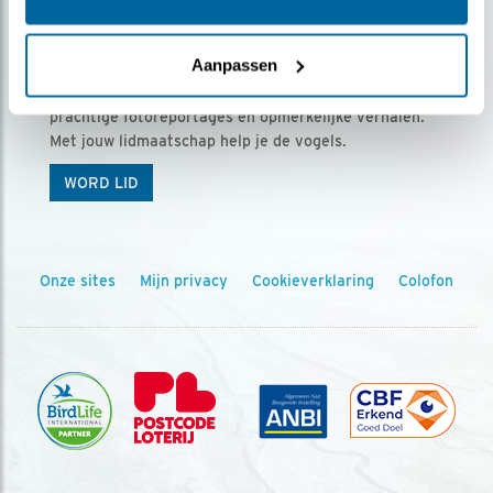
Ontvang 5 x Vogels voor € 36,00 per jaar
Aanpassen
Vogels is het tijdschrift voor onze leden, met
prachtige fotoreportages en opmerkelijke verhalen.
Met jouw lidmaatschap help je de vogels.
WORD LID
Onze sites
Mijn privacy
Cookieverklaring
Colofon