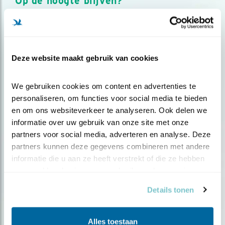
Op de hoogte blijven?
Meld je aan en ontvang nieuws, inspiratie, acties en tips
over vogels en activiteiten van Vogelbescherming.
AANMELDEN VOGELNIEUWS
Deze website maakt gebruik van cookies
Volg ons via social media
We gebruiken cookies om content en advertenties te 
personaliseren, om functies voor social media te bieden 
en om ons websiteverkeer te analyseren. Ook delen we 
informatie over uw gebruik van onze site met onze 
partners voor social media, adverteren en analyse. Deze 
partners kunnen deze gegevens combineren met andere 
informatie die u aan ze heeft verstrekt of die ze hebben 
verzameld op basis van uw gebruik van hun services.
Details tonen
Alles toestaan