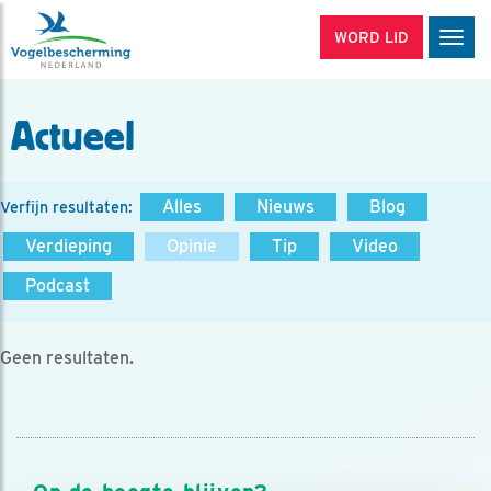
WORD LID
Men
Actueel
Alles
Nieuws
Blog
Verfijn resultaten:
Verdieping
Opinie
Tip
Video
Podcast
Geen resultaten.