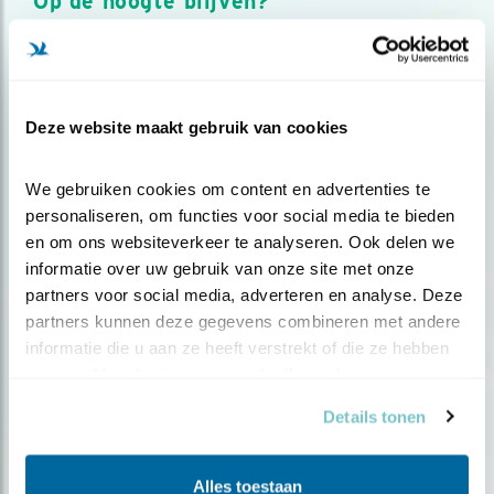
Op de hoogte blijven?
Meld je aan en ontvang nieuws, inspiratie, acties en tips
over vogels en activiteiten van Vogelbescherming.
AANMELDEN VOGELNIEUWS
Deze website maakt gebruik van cookies
Volg ons via social media
We gebruiken cookies om content en advertenties te 
personaliseren, om functies voor social media te bieden 
en om ons websiteverkeer te analyseren. Ook delen we 
informatie over uw gebruik van onze site met onze 
partners voor social media, adverteren en analyse. Deze 
partners kunnen deze gegevens combineren met andere 
informatie die u aan ze heeft verstrekt of die ze hebben 
verzameld op basis van uw gebruik van hun services.
Details tonen
Alles toestaan