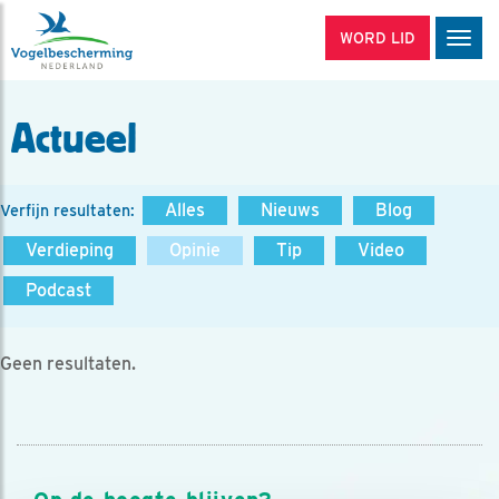
WORD LID
Men
Actueel
Alles
Nieuws
Blog
Verfijn resultaten:
Verdieping
Opinie
Tip
Video
Podcast
Geen resultaten.