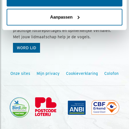
Ontvang 5 x Vogels voor € 36,00 per jaar
Aanpassen
Vogels is het tijdschrift voor onze leden, met
prachtige fotoreportages en opmerkelijke verhalen.
Met jouw lidmaatschap help je de vogels.
WORD LID
Onze sites
Mijn privacy
Cookieverklaring
Colofon