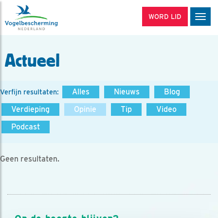
WORD LID
Men
Actueel
Alles
Nieuws
Blog
Verfijn resultaten:
Verdieping
Opinie
Tip
Video
Podcast
Geen resultaten.