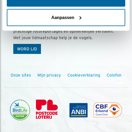
Ontvang 5 x Vogels voor € 36,00 per jaar
Aanpassen
Vogels is het tijdschrift voor onze leden, met
prachtige fotoreportages en opmerkelijke verhalen.
Met jouw lidmaatschap help je de vogels.
WORD LID
Onze sites
Mijn privacy
Cookieverklaring
Colofon