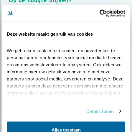
Op de hoogte blijven?
Meld je aan en ontvang nieuws, inspiratie, acties en tips
over vogels en activiteiten van Vogelbescherming.
AANMELDEN VOGELNIEUWS
Deze website maakt gebruik van cookies
Volg ons via social media
We gebruiken cookies om content en advertenties te 
personaliseren, om functies voor social media te bieden 
en om ons websiteverkeer te analyseren. Ook delen we 
informatie over uw gebruik van onze site met onze 
partners voor social media, adverteren en analyse. Deze 
partners kunnen deze gegevens combineren met andere 
informatie die u aan ze heeft verstrekt of die ze hebben 
verzameld op basis van uw gebruik van hun services.
Details tonen
Alles toestaan