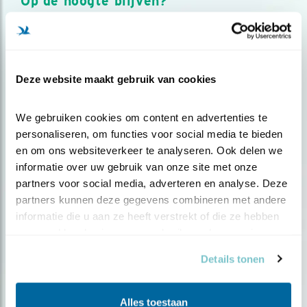
Op de hoogte blijven?
Meld je aan en ontvang nieuws, inspiratie, acties en tips
over vogels en activiteiten van Vogelbescherming.
AANMELDEN VOGELNIEUWS
Deze website maakt gebruik van cookies
Volg ons via social media
We gebruiken cookies om content en advertenties te 
personaliseren, om functies voor social media te bieden 
en om ons websiteverkeer te analyseren. Ook delen we 
informatie over uw gebruik van onze site met onze 
partners voor social media, adverteren en analyse. Deze 
partners kunnen deze gegevens combineren met andere 
informatie die u aan ze heeft verstrekt of die ze hebben 
verzameld op basis van uw gebruik van hun services.
Details tonen
Alles toestaan