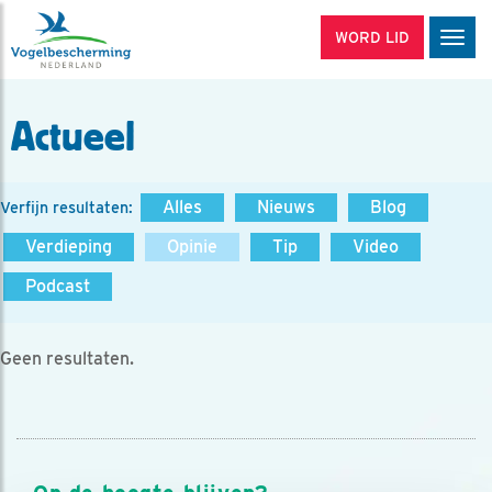
WORD LID
Men
Actueel
Alles
Nieuws
Blog
Verfijn resultaten:
Verdieping
Opinie
Tip
Video
Podcast
Geen resultaten.