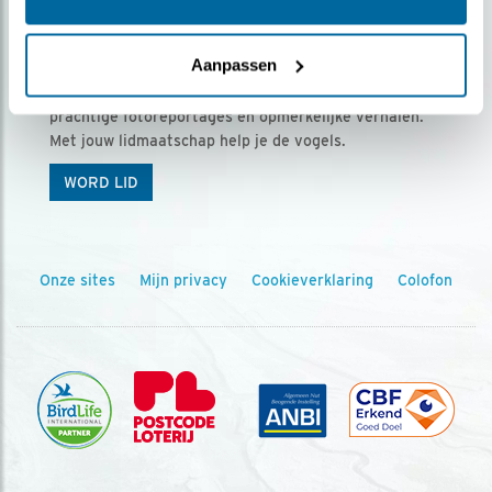
Ontvang 5 x Vogels voor € 36,00 per jaar
Aanpassen
Vogels is het tijdschrift voor onze leden, met
prachtige fotoreportages en opmerkelijke verhalen.
Met jouw lidmaatschap help je de vogels.
WORD LID
Onze sites
Mijn privacy
Cookieverklaring
Colofon