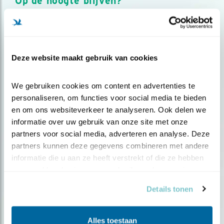
Op de hoogte blijven?
Meld je aan en ontvang nieuws, inspiratie, acties en tips
over vogels en activiteiten van Vogelbescherming.
AANMELDEN VOGELNIEUWS
Deze website maakt gebruik van cookies
Volg ons via social media
We gebruiken cookies om content en advertenties te 
personaliseren, om functies voor social media te bieden 
en om ons websiteverkeer te analyseren. Ook delen we 
informatie over uw gebruik van onze site met onze 
partners voor social media, adverteren en analyse. Deze 
partners kunnen deze gegevens combineren met andere 
informatie die u aan ze heeft verstrekt of die ze hebben 
verzameld op basis van uw gebruik van hun services.
Details tonen
Alles toestaan