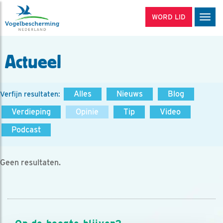
WORD LID
Men
Actueel
Alles
Nieuws
Blog
Verfijn resultaten:
Verdieping
Opinie
Tip
Video
Podcast
Geen resultaten.