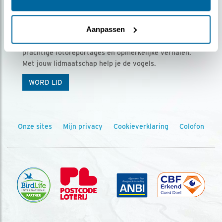
Ontvang 5 x Vogels voor € 36,00 per jaar
Aanpassen
Vogels is het tijdschrift voor onze leden, met
prachtige fotoreportages en opmerkelijke verhalen.
Met jouw lidmaatschap help je de vogels.
WORD LID
Onze sites
Mijn privacy
Cookieverklaring
Colofon