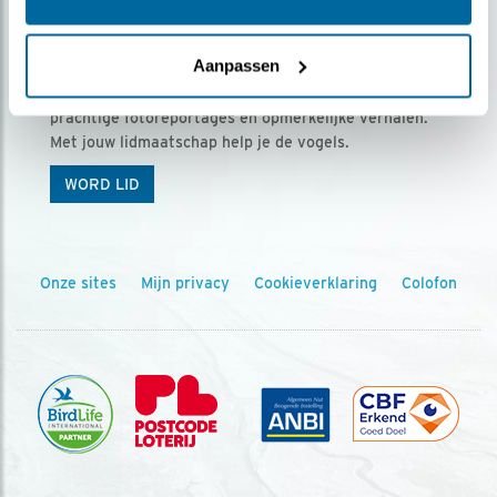
Ontvang 5 x Vogels voor € 36,00 per jaar
Aanpassen
Vogels is het tijdschrift voor onze leden, met
prachtige fotoreportages en opmerkelijke verhalen.
Met jouw lidmaatschap help je de vogels.
WORD LID
Onze sites
Mijn privacy
Cookieverklaring
Colofon