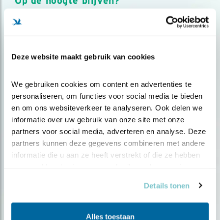
Op de hoogte blijven?
Meld je aan en ontvang nieuws, inspiratie, acties en tips
over vogels en activiteiten van Vogelbescherming.
AANMELDEN VOGELNIEUWS
Deze website maakt gebruik van cookies
Volg ons via social media
We gebruiken cookies om content en advertenties te 
personaliseren, om functies voor social media te bieden 
en om ons websiteverkeer te analyseren. Ook delen we 
informatie over uw gebruik van onze site met onze 
partners voor social media, adverteren en analyse. Deze 
partners kunnen deze gegevens combineren met andere 
informatie die u aan ze heeft verstrekt of die ze hebben 
verzameld op basis van uw gebruik van hun services.
Details tonen
Alles toestaan