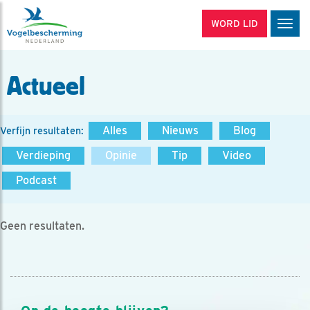
WORD LID
Men
Actueel
Alles
Nieuws
Blog
Verfijn resultaten:
Verdieping
Opinie
Tip
Video
Podcast
Geen resultaten.