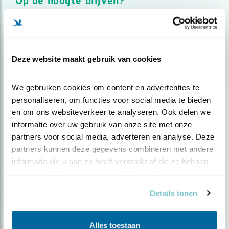
Op de hoogte blijven?
Meld je aan en ontvang nieuws, inspiratie, acties en tips
over vogels en activiteiten van Vogelbescherming.
AANMELDEN VOGELNIEUWS
Deze website maakt gebruik van cookies
Volg ons via social media
We gebruiken cookies om content en advertenties te 
personaliseren, om functies voor social media te bieden 
en om ons websiteverkeer te analyseren. Ook delen we 
informatie over uw gebruik van onze site met onze 
partners voor social media, adverteren en analyse. Deze 
partners kunnen deze gegevens combineren met andere 
informatie die u aan ze heeft verstrekt of die ze hebben 
verzameld op basis van uw gebruik van hun services.
Details tonen
Alles toestaan