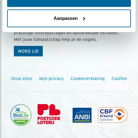
Ontvang 5 x Vogels voor € 36,00 per jaar
Aanpassen
Vogels is het tijdschrift voor onze leden, met
prachtige fotoreportages en opmerkelijke verhalen.
Met jouw lidmaatschap help je de vogels.
WORD LID
Onze sites
Mijn privacy
Cookieverklaring
Colofon