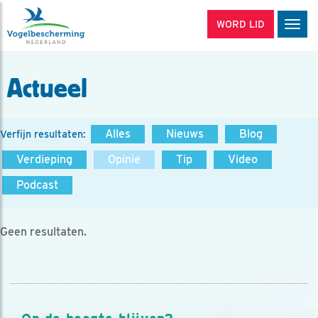
WORD LID
Men
Actueel
Alles
Nieuws
Blog
Verfijn resultaten:
Verdieping
Opinie
Tip
Video
Podcast
Geen resultaten.