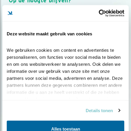
Op de hoogte blijven?
Meld je aan en ontvang nieuws, inspiratie, acties en tips
over vogels en activiteiten van Vogelbescherming.
AANMELDEN VOGELNIEUWS
Deze website maakt gebruik van cookies
Volg ons via social media
We gebruiken cookies om content en advertenties te 
personaliseren, om functies voor social media te bieden 
en om ons websiteverkeer te analyseren. Ook delen we 
informatie over uw gebruik van onze site met onze 
partners voor social media, adverteren en analyse. Deze 
partners kunnen deze gegevens combineren met andere 
informatie die u aan ze heeft verstrekt of die ze hebben 
verzameld op basis van uw gebruik van hun services.
Details tonen
Alles toestaan