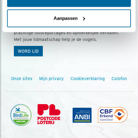
Ontvang 5 x Vogels voor € 36,00 per jaar
Aanpassen
Vogels is het tijdschrift voor onze leden, met
prachtige fotoreportages en opmerkelijke verhalen.
Met jouw lidmaatschap help je de vogels.
WORD LID
Onze sites
Mijn privacy
Cookieverklaring
Colofon