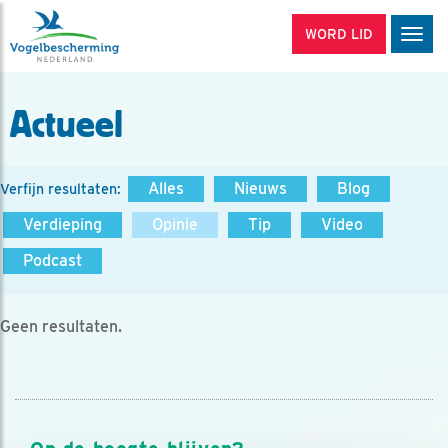
WORD LID
Men
Actueel
Alles
Nieuws
Blog
Verfijn resultaten:
Verdieping
Opinie
Tip
Video
Podcast
Geen resultaten.