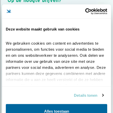
Op de hoogte blijven?
Meld je aan en ontvang nieuws, inspiratie, acties en tips
over vogels en activiteiten van Vogelbescherming.
AANMELDEN VOGELNIEUWS
Deze website maakt gebruik van cookies
Volg ons via social media
We gebruiken cookies om content en advertenties te 
personaliseren, om functies voor social media te bieden 
en om ons websiteverkeer te analyseren. Ook delen we 
informatie over uw gebruik van onze site met onze 
partners voor social media, adverteren en analyse. Deze 
partners kunnen deze gegevens combineren met andere 
informatie die u aan ze heeft verstrekt of die ze hebben 
verzameld op basis van uw gebruik van hun services.
Details tonen
Alles toestaan