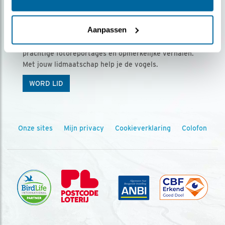
Ontvang 5 x Vogels voor € 36,00 per jaar
Aanpassen
Vogels is het tijdschrift voor onze leden, met
prachtige fotoreportages en opmerkelijke verhalen.
Met jouw lidmaatschap help je de vogels.
WORD LID
Onze sites
Mijn privacy
Cookieverklaring
Colofon