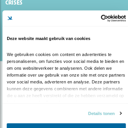
CRISES
25.06.20
Alle crises van nu zijn gelinkt aan onze
omgang met natuur.
Deze website maakt gebruik van cookies
lees meer
Door Kees de Pater
We gebruiken cookies om content en advertenties te 
personaliseren, om functies voor social media te bieden en 
om ons websiteverkeer te analyseren. Ook delen we 
informatie over uw gebruik van onze site met onze partners 
voor social media, adverteren en analyse. Deze partners 
kunnen deze gegevens combineren met andere informatie 
die u aan ze heeft verstrekt of die ze hebben verzameld op 
basis van uw gebruik van hun services.
Details tonen
Op de hoogte blijven?
Meld je aan en ontvang nieuws, inspiratie, acties en tips