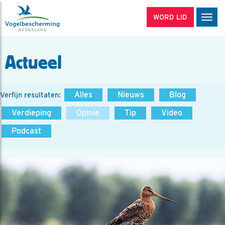
WORD LID
Men
Actueel
Alles
Nieuws
Blog
Verfijn resultaten:
Verdieping
Opinie
Tip
Video
Podcast