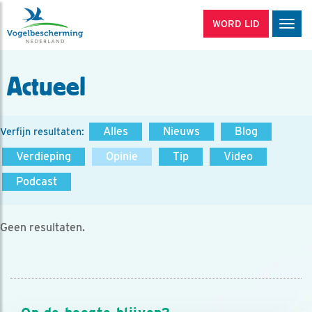
WORD LID
Men
Actueel
Alles
Nieuws
Blog
Verfijn resultaten:
Verdieping
Opinie
Tip
Video
Podcast
Geen resultaten.