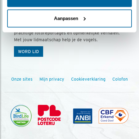
Ontvang 5 x Vogels voor € 36,00 per jaar
Aanpassen
Vogels is het tijdschrift voor onze leden, met
prachtige fotoreportages en opmerkelijke verhalen.
Met jouw lidmaatschap help je de vogels.
WORD LID
Onze sites
Mijn privacy
Cookieverklaring
Colofon