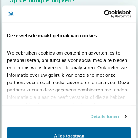
Op de hoogte blijven?
Meld je aan en ontvang nieuws, inspiratie, acties en tips
over vogels en activiteiten van Vogelbescherming.
AANMELDEN VOGELNIEUWS
Deze website maakt gebruik van cookies
Volg ons via social media
We gebruiken cookies om content en advertenties te 
personaliseren, om functies voor social media te bieden 
en om ons websiteverkeer te analyseren. Ook delen we 
informatie over uw gebruik van onze site met onze 
partners voor social media, adverteren en analyse. Deze 
partners kunnen deze gegevens combineren met andere 
informatie die u aan ze heeft verstrekt of die ze hebben 
verzameld op basis van uw gebruik van hun services.
Details tonen
Alles toestaan