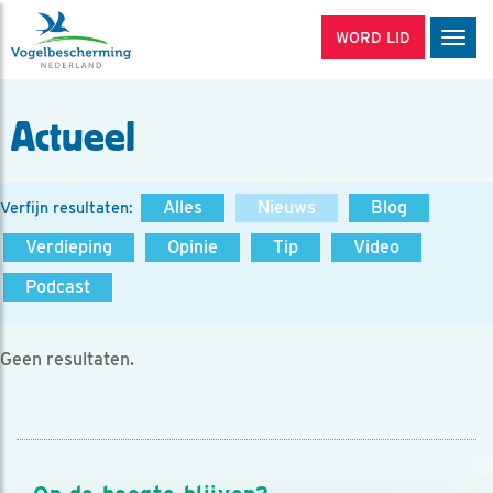
WORD LID
Men
Actueel
Alles
Nieuws
Blog
Verfijn resultaten:
Verdieping
Opinie
Tip
Video
Podcast
Geen resultaten.