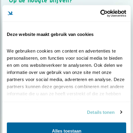
Op de hoogte blijven?
Meld je aan en ontvang nieuws, inspiratie, acties en tips
over vogels en activiteiten van Vogelbescherming.
AANMELDEN VOGELNIEUWS
Deze website maakt gebruik van cookies
Volg ons via social media
We gebruiken cookies om content en advertenties te 
personaliseren, om functies voor social media te bieden 
en om ons websiteverkeer te analyseren. Ook delen we 
informatie over uw gebruik van onze site met onze 
partners voor social media, adverteren en analyse. Deze 
partners kunnen deze gegevens combineren met andere 
informatie die u aan ze heeft verstrekt of die ze hebben 
verzameld op basis van uw gebruik van hun services.
Details tonen
Alles toestaan