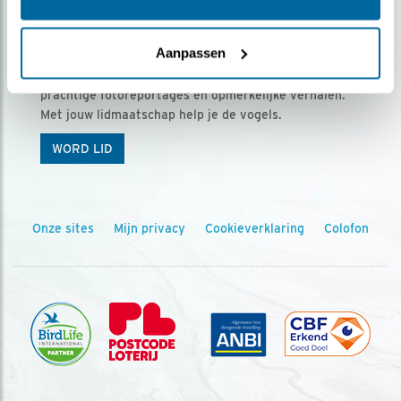
Ontvang 5 x Vogels voor € 36,00 per jaar
Aanpassen
Vogels is het tijdschrift voor onze leden, met
prachtige fotoreportages en opmerkelijke verhalen.
Met jouw lidmaatschap help je de vogels.
WORD LID
Onze sites
Mijn privacy
Cookieverklaring
Colofon