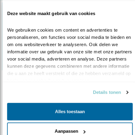
Deze website maakt gebruik van cookies
We gebruiken cookies om content en advertenties te 
personaliseren, om functies voor social media te bieden en 
om ons websiteverkeer te analyseren. Ook delen we 
informatie over uw gebruik van onze site met onze partners 
voor social media, adverteren en analyse. Deze partners 
kunnen deze gegevens combineren met andere informatie 
die u aan ze heeft verstrekt of die ze hebben verzameld op 
basis van uw gebruik van hun services.
Nieuws
Nieuw: grote zilverreiger broedt in Lepe..
Details tonen
09.07.14
Er broeden voor het eerst grote zilverreigers
in de Lepelaarplassen. Drie b..
Alles toestaan
lees meer
Aanpassen