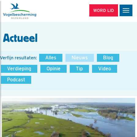
WORD LID
Men
Actueel
Alles
Nieuws
Blog
Verfijn resultaten:
Verdieping
Opinie
Tip
Video
Podcast