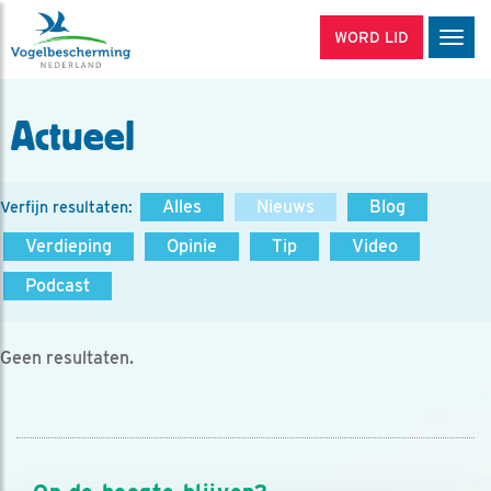
WORD LID
Men
Actueel
Alles
Nieuws
Blog
Verfijn resultaten:
Verdieping
Opinie
Tip
Video
Podcast
Geen resultaten.