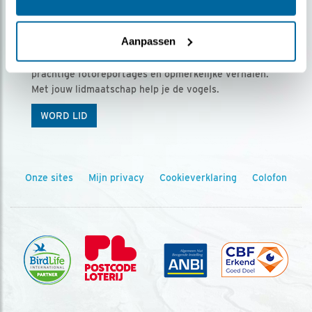
Ontvang 5 x Vogels voor € 36,00 per jaar
Aanpassen
Vogels is het tijdschrift voor onze leden, met
prachtige fotoreportages en opmerkelijke verhalen.
Met jouw lidmaatschap help je de vogels.
WORD LID
Onze sites
Mijn privacy
Cookieverklaring
Colofon