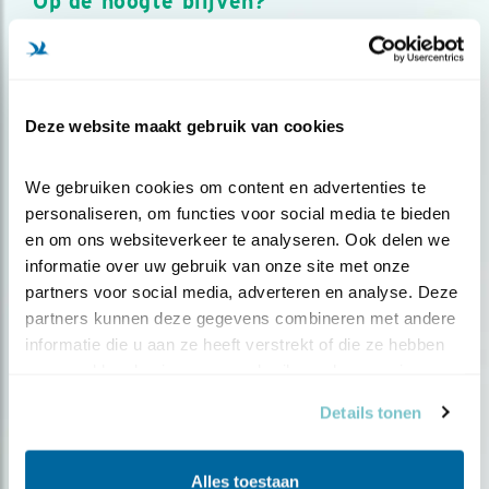
Op de hoogte blijven?
Meld je aan en ontvang nieuws, inspiratie, acties en tips
over vogels en activiteiten van Vogelbescherming.
AANMELDEN VOGELNIEUWS
Deze website maakt gebruik van cookies
Volg ons via social media
We gebruiken cookies om content en advertenties te 
personaliseren, om functies voor social media te bieden 
en om ons websiteverkeer te analyseren. Ook delen we 
informatie over uw gebruik van onze site met onze 
partners voor social media, adverteren en analyse. Deze 
partners kunnen deze gegevens combineren met andere 
informatie die u aan ze heeft verstrekt of die ze hebben 
verzameld op basis van uw gebruik van hun services.
Details tonen
Alles toestaan