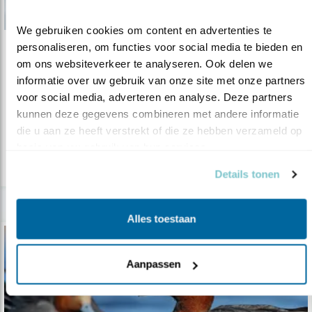
We gebruiken cookies om content en advertenties te 
personaliseren, om functies voor social media te bieden en 
Nieuws
om ons websiteverkeer te analyseren. Ook delen we 
Gouden Lepelaar voor Liesbeth Portheine
informatie over uw gebruik van onze site met onze partners 
voor social media, adverteren en analyse. Deze partners 
20.11.20
Dankzij haar is de populatie lammergieren in
kunnen deze gegevens combineren met andere informatie 
Spanje nu stabiel.
die u aan ze heeft verstrekt of die ze hebben verzameld op 
basis van uw gebruik van hun services.
lees meer
Details tonen
Alles toestaan
Aanpassen