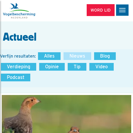
WORD LID
Men
Actueel
Alles
Nieuws
Blog
Verfijn resultaten:
Verdieping
Opinie
Tip
Video
Podcast