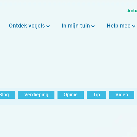
Actu
Ontdek vogels
In mijn tuin
Help mee
Blog
Verdieping
Opinie
Tip
Video