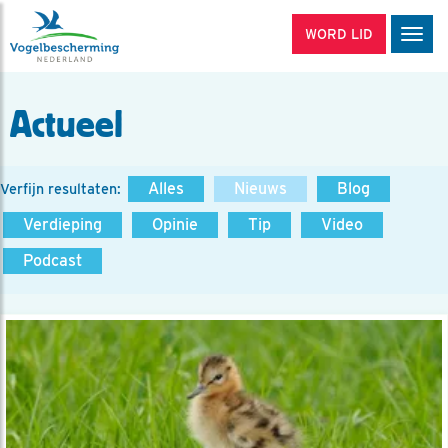
WORD LID
Men
Actueel
Alles
Nieuws
Blog
Verfijn resultaten:
Verdieping
Opinie
Tip
Video
Podcast