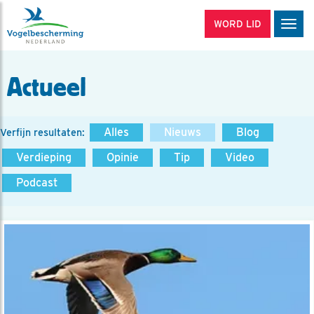
WORD LID
Men
Actueel
Alles
Nieuws
Blog
Verfijn resultaten:
Verdieping
Opinie
Tip
Video
Podcast