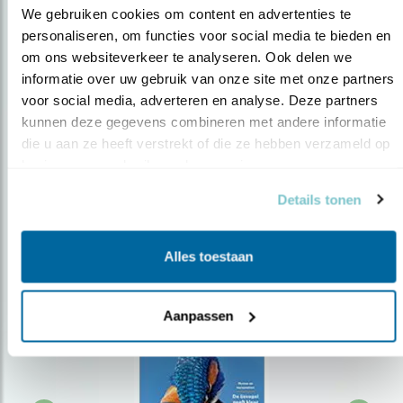
We gebruiken cookies om content en advertenties te 
personaliseren, om functies voor social media te bieden en 
om ons websiteverkeer te analyseren. Ook delen we 
Op de hoogte blijven?
informatie over uw gebruik van onze site met onze partners 
Meld je aan en ontvang nieuws, inspiratie, acties en tips
voor social media, adverteren en analyse. Deze partners 
over vogels en activiteiten van Vogelbescherming.
kunnen deze gegevens combineren met andere informatie 
die u aan ze heeft verstrekt of die ze hebben verzameld op 
AANMELDEN VOGELNIEUWS
basis van uw gebruik van hun services.
Details tonen
Volg ons via social media
Alles toestaan
Aanpassen