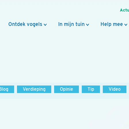
Actu
Ontdek vogels
In mijn tuin
Help mee
Blog
Verdieping
Opinie
Tip
Video