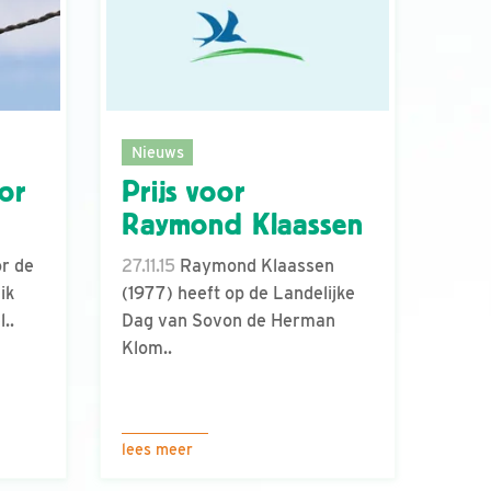
Nieuws
or
Prijs voor
Raymond Klaassen
r de
27.11.15
Raymond Klaassen
ik
(1977) heeft op de Landelijke
..
Dag van Sovon de Herman
Klom..
lees meer