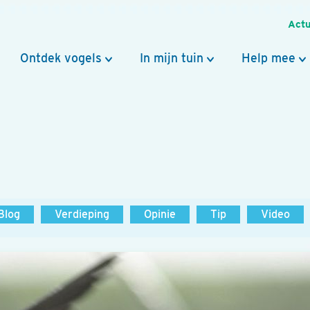
Actu
Ontdek vogels
In mijn tuin
Help mee
Blog
Verdieping
Opinie
Tip
Video