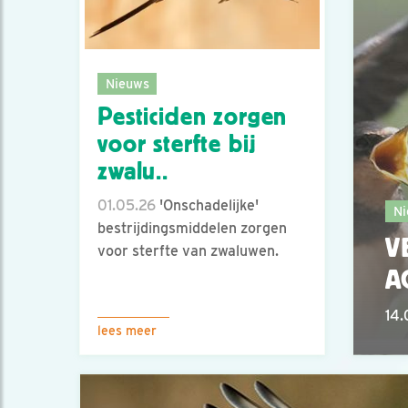
Nieuws
Pesticiden zorgen
voor sterfte bij
zwalu..
01.05.26
'Onschadelijke'
Ni
bestrijdingsmiddelen zorgen
V
voor sterfte van zwaluwen.
A
14.
lees meer