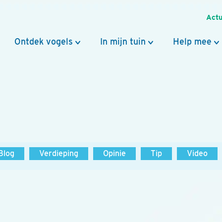
Actu
Ontdek vogels
In mijn tuin
Help mee
Blog
Verdieping
Opinie
Tip
Video