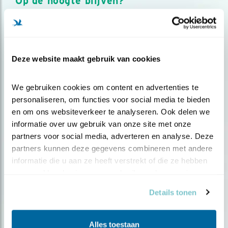
Op de hoogte blijven?
Meld je aan en ontvang nieuws, inspiratie, acties en tips
over vogels en activiteiten van Vogelbescherming.
AANMELDEN VOGELNIEUWS
Deze website maakt gebruik van cookies
Volg ons via social media
We gebruiken cookies om content en advertenties te 
personaliseren, om functies voor social media te bieden 
en om ons websiteverkeer te analyseren. Ook delen we 
informatie over uw gebruik van onze site met onze 
partners voor social media, adverteren en analyse. Deze 
partners kunnen deze gegevens combineren met andere 
informatie die u aan ze heeft verstrekt of die ze hebben 
verzameld op basis van uw gebruik van hun services.
Details tonen
Alles toestaan