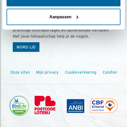
Ontvang 5 x Vogels voor € 36,00 per jaar
Aanpassen
Vogels is het tijdschrift voor onze leden, met
prachtige fotoreportages en opmerkelijke verhalen.
Met jouw lidmaatschap help je de vogels.
WORD LID
Onze sites
Mijn privacy
Cookieverklaring
Colofon