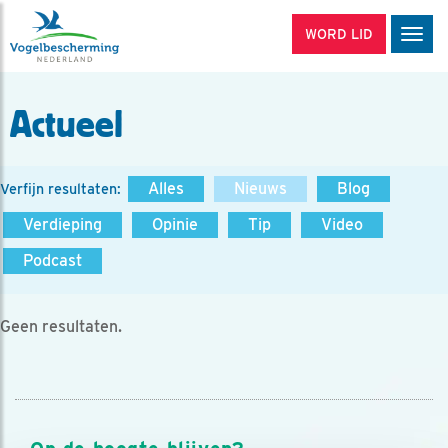
WORD LID
Men
Actueel
Alles
Nieuws
Blog
Verfijn resultaten:
Verdieping
Opinie
Tip
Video
Podcast
Geen resultaten.