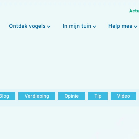
Actu
Ontdek vogels
In mijn tuin
Help mee
Blog
Verdieping
Opinie
Tip
Video