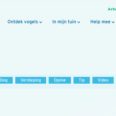
Actu
Ontdek vogels
In mijn tuin
Help mee
Blog
Verdieping
Opinie
Tip
Video